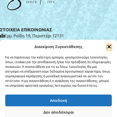
ΣΤΟΙΧΕΙΑ ΕΠΙΚΟΙΝΩΝΙΑΣ
Εμμ. Ροΐδη 19, Περιστέρι 12131
(+30) 210 575 0185
Διαχείριση Συγκατάθεσης
info@e-syntrivania.gr
Για να παρέχουμε την καλύτερη εμπειρία, χρησιμοποιούμε τεχνολογίες
όπως cookies για την αποθήκευση ή/και την πρόσβαση σε πληροφορίες
συσκευών. Η συγκατάθεση για τις εν λόγω τεχνολογίες θα μας
επιτρέψει να επεξεργαστούμε δεδομένα προσωπικού χαρακτήρα, όπως
συμπεριφορά περιήγησης ή μοναδικά αναγνωριστικά σε αυτόν τον
ιστότοπο. Η μη συγκατάθεση ή η ανάκληση της συγκατάθεσης, μπορεί
ΚΑΤΗΓΟΡΙΕΣ ΠΡΟΪΟΝΤΩΝ
να επηρεάσει αρνητικά ορισμένες λειτουργίες και δυνατότητες.
ΕΞΥΠΗΡΕΤΗΣΗ ΠΕΛΑΤΩΝ
Αποδοχή
Copyright © 2025 e-syntrivania.gr - All rights reserved. Created by
Vrisko.gr
Δεν αποδέχομαι