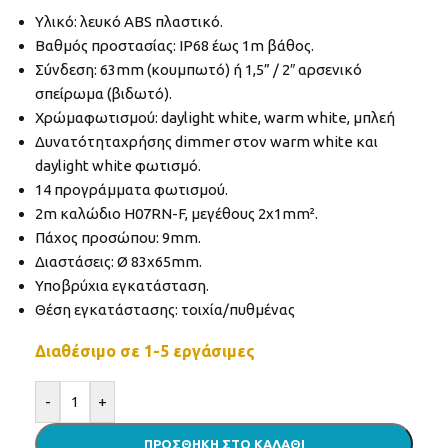
Υλικό: λευκό ABS πλαστικό.
Βαθμός προστασίας: IP68 έως 1m βάθος.
Σύνδεση: 63mm (κουμπωτό) ή 1,5” / 2″ αρσενικό
σπείρωμα (βιδωτό).
Χρώμαφωτισμού: daylight white, warm white, μπλεή
Δυνατότηταχρήσης dimmer στον warm white και
daylight white φωτισμό.
14 προγράμματα φωτισμού.
2m καλώδιο H07RN-F, μεγέθους 2x1mm².
Πάχος προσώπου: 9mm.
Διαστάσεις: Ø 83x65mm.
Υποβρύχια εγκατάσταση.
Θέση εγκατάστασης: τοιχία/πυθμένας
Διαθέσιμο σε 1-5 εργάσιμες
Alternative:
-
+
ΠΡΟΣΘΉΚΗ ΣΤΟ ΚΑΛΆΘΙ