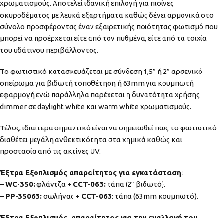
χρωματισμούς. Αποτελεί ιδανική επιλογή για πισίνες
σκυροδέματος με λευκά εξαρτήματα καθώς δένει αρμονικά στο
σύνολο προσφέροντας έναν εξαιρετικής ποιότητας φωτισμό που
μπορεί να προέρχεται είτε από τον πυθμένα, είτε από τα τοιχία
του υδάτινου περιβάλλοντος.
Το φωτιστικό κατασκευάζεται με σύνδεση 1,5” ή 2” αρσενικό
σπείρωμα για βιδωτή τοποθέτηση ή 63mm για κουμπωτή
εφαρμογή ενώ παράλληλα παρέχεται η δυνατότητα χρήσης
dimmer σε daylight white και warm white χρωματισμούς.
Τέλος, ιδιαίτερα σημαντικό είναι να σημειωθεί πως το φωτιστικό
διαθέτει μεγάλη ανθεκτικότητα στα χημικά καθώς και
προστασία από τις ακτίνες UV.
Έξτρα Εξοπλισμός απαραίτητος για εγκατάσταση:
–
WC
-350:
φλάντζα
+
CCT
-063:
τάπα (2” βιδωτό).
–
PP
-35063:
σωλήνας
+
CCT
-063
: τάπα (63mm κουμπωτό).
Έξτρα Εξοπλισμός, απαραίτητος για την εναλλαγή του