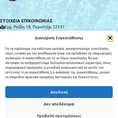
ΣΤΟΙΧΕΙΑ ΕΠΙΚΟΙΝΩΝΙΑΣ
Εμμ. Ροΐδη 19, Περιστέρι 12131
(+30) 210 575 0185
Διαχείριση Συγκατάθεσης
info@e-syntrivania.gr
Για να παρέχουμε την καλύτερη εμπειρία, χρησιμοποιούμε τεχνολογίες
όπως cookies για την αποθήκευση ή/και την πρόσβαση σε πληροφορίες
συσκευών. Η συγκατάθεση για τις εν λόγω τεχνολογίες θα μας
επιτρέψει να επεξεργαστούμε δεδομένα προσωπικού χαρακτήρα, όπως
συμπεριφορά περιήγησης ή μοναδικά αναγνωριστικά σε αυτόν τον
ιστότοπο. Η μη συγκατάθεση ή η ανάκληση της συγκατάθεσης, μπορεί
ΚΑΤΗΓΟΡΙΕΣ ΠΡΟΪΟΝΤΩΝ
να επηρεάσει αρνητικά ορισμένες λειτουργίες και δυνατότητες.
ΕΞΥΠΗΡΕΤΗΣΗ ΠΕΛΑΤΩΝ
Αποδοχή
Copyright © 2025 e-syntrivania.gr - All rights reserved. Created by
Vrisko.gr
Δεν αποδέχομαι
Προβολή προτιμήσεων