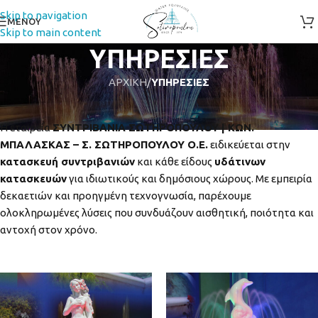
Skip to navigation
ΜΕΝΟΥ
Skip to main content
ΥΠΗΡΕΣΙΕΣ
ΑΡΧΙΚΗ
/
ΥΠΗΡΕΣΙΕΣ
Η εταιρεία
ΣΥΝΤΡΙΒΑΝΙΑ ΣΩΤΗΡΟΠΟΥΛΟΥ | ΚΩΝ.
ΜΠΑΛΑΣΚΑΣ – Σ. ΣΩΤΗΡΟΠΟΥΛΟΥ Ο.Ε.
ειδικεύεται στην
κατασκευή συντριβανιών
και κάθε είδους
υδάτινων
κατασκευών
για ιδιωτικούς και δημόσιους χώρους. Με εμπειρία
δεκαετιών και προηγμένη τεχνογνωσία, παρέχουμε
ολοκληρωμένες λύσεις που συνδυάζουν αισθητική, ποιότητα και
αντοχή στον χρόνο.