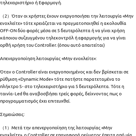
τηλεχειριστήριο ή Εφαρμογή.
（2）Όταν οι χρήστες έχουν ενεργοποιήσει την λειτουργία «Μην
ενοχλείτε» τότε χρειάζεται να πραγματοποιηθεί η ακολουθία
OFF-ON δύο φορές μέσα σε 5 δευτερόλεπτα ή να γίνει χρήση
κάποιου συζευγμένου τηλεκοντρόλ ή εφαρμογής για να γίνει
ορθή χρήση του Controller. (όπου αυτό απαιτείται)
Απενεργοποίηση λειτουργίας «Μην ενοχλείτε»:
Όταν ο Controller είναι ενεργοποιημένος και δεν βρίσκεται σε
ρύθμιση «Dynamic Mode» τότε πατήστε παρατεταμένα το
πλήκτρο S- στο τηλεχειριστήριο για 5 δευτερόλεπτα. Τότε η
ταινία-Led θα αναβοσβήσει τρείς φορές, δείχνοντας πως ο
προγραμματισμός έχει επιτευχθεί.
Σημειώσεις:
（1）Μετά την απενεργοποίηση της λειτουργίας «Μην
ενοχλείτε», ο Controller σε επαναφορά ρεύματος έπειτα από μία