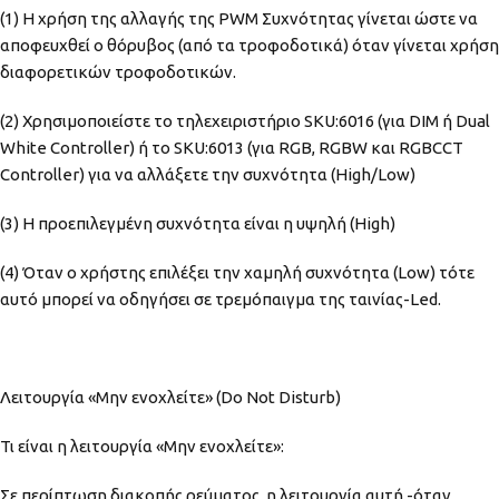
(1) Η χρήση της αλλαγής της PWΜ Συχνότητας γίνεται ώστε να
αποφευχθεί ο θόρυβος (από τα τροφοδοτικά) όταν γίνεται χρήση
διαφορετικών τροφοδοτικών.
(2) Χρησιμοποιείστε το τηλεχειριστήριο SKU:6016 (για DIM ή Dual
White Controller) ή το SKU:6013 (για RGB, RGBW και RGBCCT
Controller) για να αλλάξετε την συχνότητα (High/Low)
(3) Η προεπιλεγμένη συχνότητα είναι η υψηλή (High)
(4) Όταν ο χρήστης επιλέξει την χαμηλή συχνότητα (Low) τότε
αυτό μπορεί να οδηγήσει σε τρεμόπαιγμα της ταινίας-Led.
Λειτουργία «Μην ενοχλείτε» (Do Not Disturb)
Τι είναι η λειτουργία «Μην ενοχλείτε»:
Σε περίπτωση διακοπής ρεύματος, η λειτουργία αυτή -όταν