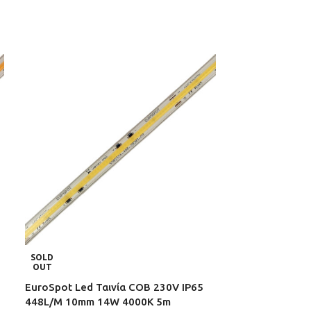
Eurospot Στεγ
SOLD
Led Αλουμινίο
OUT
EuroSpot Led Ταινία COB 230V IP65
ΗΛΕΚΤΡΟΛΟΓΙΚ
448L/M 10mm 14W 4000K 5m
ΤΡΟΦΟΔΟΤΙΚ