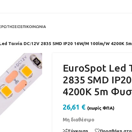
ΕΡΩΤΗΣΕΙΣ
ΕΠΙΚΟΙΝΩΝΙΑ
Led Ταινία DC:12V 2835 SMD IP20 16W/M 100lm/W 4200K 5m
EuroSpot Led 
2835 SMD IP2
4200K 5m Φυσ
26,61
€
(χωρίς ΦΠΑ)
Μη διαθέσιμο
Σύγκριση
Προσθήκη στη