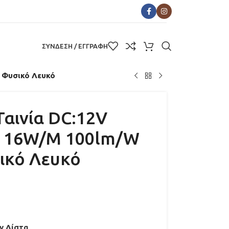
ΣΥΝΔΕΣΗ / ΕΓΓΡΑΦΗ
 Φυσικό Λευκό
Ταινία DC:12V
0 16W/M 100lm/W
ικό Λευκό
ν Λίστα