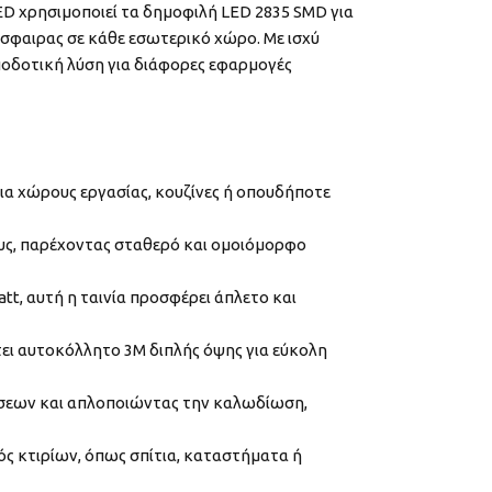
ED χρησιμοποιεί τα δημοφιλή LED 2835 SMD για
όσφαιρας σε κάθε εσωτερικό χώρο. Με ισχύ
αποδοτική λύση για διάφορες εφαρμογές
για χώρους εργασίας, κουζίνες ή οπουδήποτε
ους, παρέχοντας σταθερό και ομοιόμορφο
, αυτή η ταινία προσφέρει άπλετο και
τει αυτοκόλλητο 3M διπλής όψης για εύκολη
άσεων και απλοποιώντας την καλωδίωση,
ός κτιρίων, όπως σπίτια, καταστήματα ή