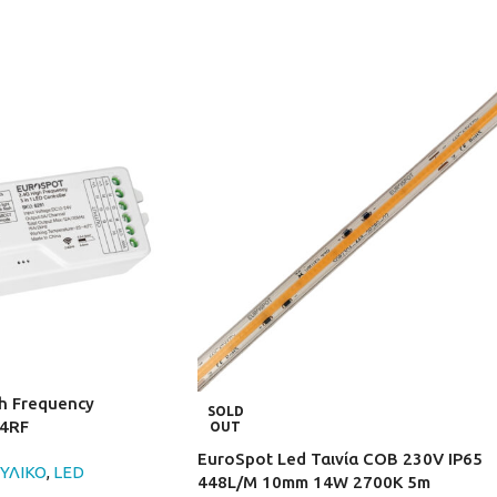
h Frequency
SOLD
.4RF
OUT
EuroSpot Led Ταινία COB 230V IP65
ΥΛΙΚΟ
,
LED
448L/M 10mm 14W 2700K 5m