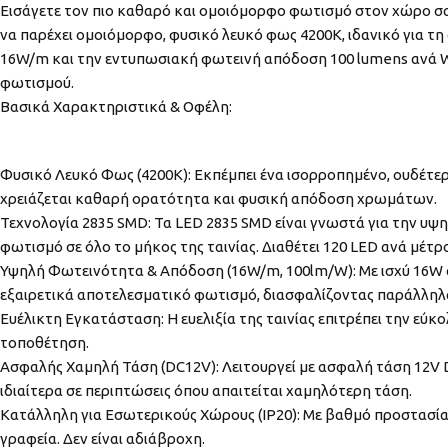
Εισάγετε τον πιο καθαρό και ομοιόμορφο φωτισμό στον χώρο σας 
να παρέχει ομοιόμορφο, φυσικό λευκό φως 4200K, ιδανικό για τη
16W/m και την εντυπωσιακή φωτεινή απόδοση 100 lumens ανά Wat
φωτισμού.
Βασικά Χαρακτηριστικά & Οφέλη:
Φυσικό Λευκό Φως (4200K): Εκπέμπει ένα ισορροπημένο, ουδέτερο
χρειάζεται καθαρή ορατότητα και φυσική απόδοση χρωμάτων.
Τεχνολογία 2835 SMD: Τα LED 2835 SMD είναι γνωστά για την υψ
φωτισμό σε όλο το μήκος της ταινίας. Διαθέτει 120 LED ανά μέτρο
Υψηλή Φωτεινότητα & Απόδοση (16W/m, 100lm/W): Με ισχύ 16W α
εξαιρετικά αποτελεσματικό φωτισμό, διασφαλίζοντας παράλληλα
Ευέλικτη Εγκατάσταση: Η ευελιξία της ταινίας επιτρέπει την εύ
τοποθέτηση.
Ασφαλής Χαμηλή Τάση (DC12V): Λειτουργεί με ασφαλή τάση 12V 
ιδιαίτερα σε περιπτώσεις όπου απαιτείται χαμηλότερη τάση.
Κατάλληλη για Εσωτερικούς Χώρους (IP20): Με βαθμό προστασίας 
γραφεία. Δεν είναι αδιάβροχη.