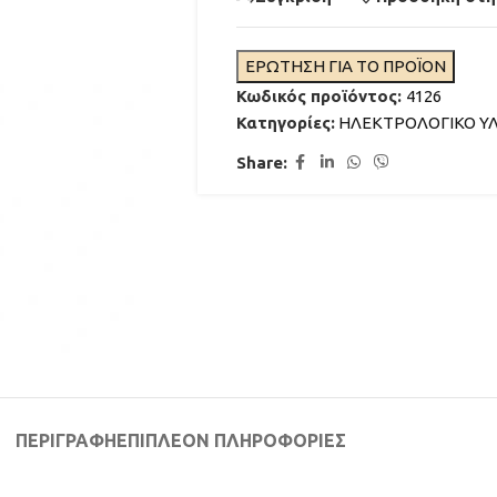
ΕΡΩΤΗΣΗ ΓΙΑ ΤΟ ΠΡΟΪΟΝ
Κωδικός προϊόντος:
4126
Κατηγορίες:
ΗΛΕΚΤΡΟΛΟΓΙΚΟ ΥΛ
Share:
ΦΩΤΙΣΜΟΣ ΣΥΝΤΡΙΒΑΝΙΩΝ
ΑΚΡΟΦΥΣΙΑ ΣΥΝΤΡΙΒΑΝΙΩΝ
ΦΙΛΤΡΑΝΣΗ ΣΥΝΤΡΙΒΑΝΙΩΝ
ΔΙΑΒΑΣΤΕ ΠΕΡΙΣΣΟΤΕ
ΧΡΩΜΑΤΑ ΓΙΑ ΣΥΝΤΡΙΒΑΝΙ
ΜΟΝΩΤΙΚΑ ΓΙΑ ΣΥΝΤΡΙΒΑΝΙ
ΠΕΡΙΓΡΑΦΉ
ΕΠΙΠΛΈΟΝ ΠΛΗΡΟΦΟΡΊΕΣ