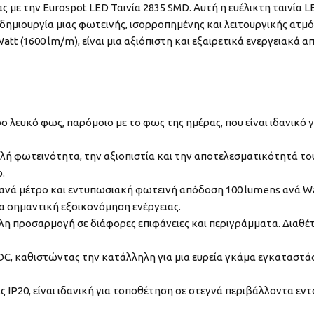
με την Eurospot LED Ταινία 2835 SMD. Αυτή η ευέλικτη ταινία L
 δημιουργία μιας φωτεινής, ισορροπημένης και λειτουργικής ατμ
t (1600 lm/m), είναι μια αξιόπιστη και εξαιρετικά ενεργειακά 
 λευκό φως, παρόμοιο με το φως της ημέρας, που είναι ιδανικό 
ηλή φωτεινότητα, την αξιοπιστία και την αποτελεσματικότητά τ
.
νά μέτρο και εντυπωσιακή φωτεινή απόδοση 100 lumens ανά Watt
 σημαντική εξοικονόμηση ενέργειας.
κολη προσαρμογή σε διάφορες επιφάνειες και περιγράμματα. Διαθέ
DC, καθιστώντας την κατάλληλη για μια ευρεία γκάμα εγκαταστ
IP20, είναι ιδανική για τοποθέτηση σε στεγνά περιβάλλοντα εντ