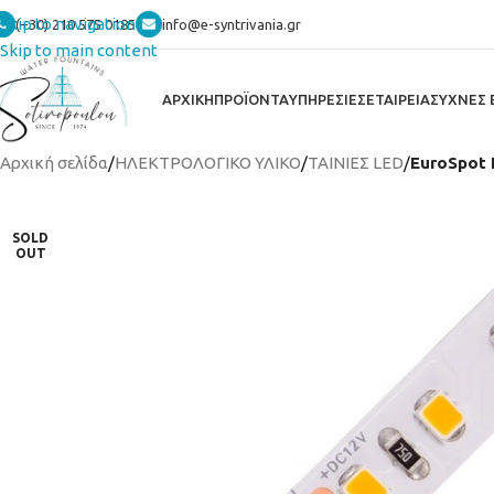
Skip to navigation
(+30) 210 575 0185
info@e-syntrivania.gr
Skip to main content
ΑΡΧΙΚΗ
ΠΡΟΪΟΝΤΑ
ΥΠΗΡΕΣΙΕΣ
ΕΤΑΙΡΕΙΑ
ΣΥΧΝΕΣ 
Αρχική σελίδα
/
ΗΛΕΚΤΡΟΛΟΓΙΚΟ ΥΛΙΚΟ
/
ΤΑΙΝΙΕΣ LED
/
EuroSpot 
SOLD
OUT