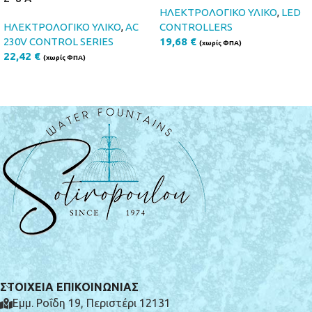
ΗΛΕΚΤΡΟΛΟΓΙΚΟ ΥΛΙΚΟ
,
LED
ΗΛΕΚΤΡΟΛΟΓΙΚΟ ΥΛΙΚΟ
,
AC
CONTROLLERS
230V CONTROL SERIES
19,68
€
(χωρίς ΦΠΑ)
22,42
€
(χωρίς ΦΠΑ)
ΣΤΟΙΧΕΙΑ ΕΠΙΚΟΙΝΩΝΙΑΣ
Εμμ. Ροΐδη 19, Περιστέρι 12131