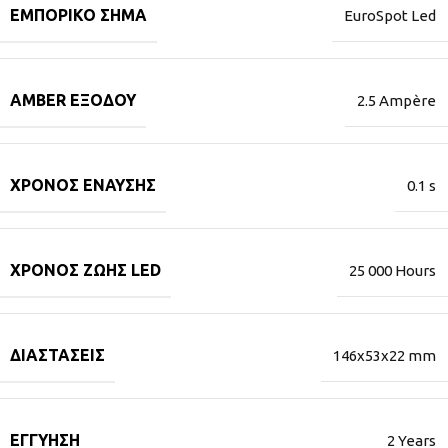
ΕΜΠΟΡΙΚΌ ΣΉΜΑ
EuroSpot Led
AMBER ΕΞΌΔΟΥ
2.5 Ampère
ΧΡΌΝΟΣ ΈΝΑΥΣΗΣ
0.1 s
ΧΡΌΝΟΣ ΖΩΉΣ LED
25 000 Hours
ΔΙΑΣΤΆΣΕΙΣ
146x53x22 mm
ΕΓΓΎΗΣΗ
2 Years