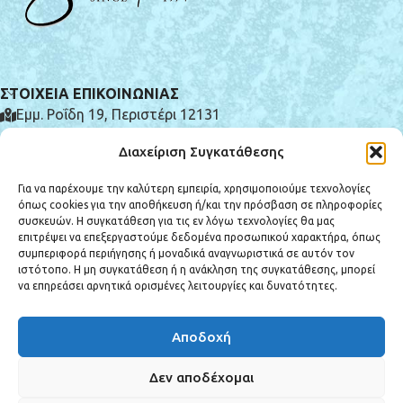
ΣΤΟΙΧΕΙΑ ΕΠΙΚΟΙΝΩΝΙΑΣ
Εμμ. Ροΐδη 19, Περιστέρι 12131
(+30) 210 575 0185
Διαχείριση Συγκατάθεσης
info@e-syntrivania.gr
Για να παρέχουμε την καλύτερη εμπειρία, χρησιμοποιούμε τεχνολογίες
όπως cookies για την αποθήκευση ή/και την πρόσβαση σε πληροφορίες
συσκευών. Η συγκατάθεση για τις εν λόγω τεχνολογίες θα μας
επιτρέψει να επεξεργαστούμε δεδομένα προσωπικού χαρακτήρα, όπως
συμπεριφορά περιήγησης ή μοναδικά αναγνωριστικά σε αυτόν τον
ιστότοπο. Η μη συγκατάθεση ή η ανάκληση της συγκατάθεσης, μπορεί
ΚΑΤΗΓΟΡΙΕΣ ΠΡΟΪΟΝΤΩΝ
να επηρεάσει αρνητικά ορισμένες λειτουργίες και δυνατότητες.
ΕΞΥΠΗΡΕΤΗΣΗ ΠΕΛΑΤΩΝ
Αποδοχή
Copyright © 2025 e-syntrivania.gr - All rights reserved. Created by
Vrisko.gr
Δεν αποδέχομαι