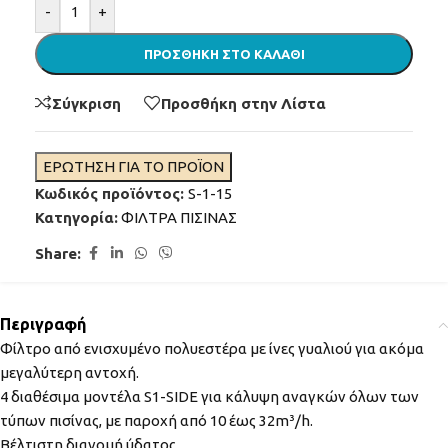
Alternative:
-
+
ΠΡΟΣΘΉΚΗ ΣΤΟ ΚΑΛΆΘΙ
Σύγκριση
Προσθήκη στην Λίστα
ΕΡΩΤΗΣΗ ΓΙΑ ΤΟ ΠΡΟΪΟΝ
Κωδικός προϊόντος:
S-1-15
Κατηγορία:
ΦΙΛΤΡΑ ΠΙΣΙΝΑΣ
Share:
Περιγραφή
Φίλτρο από ενισχυμένο πολυεστέρα με ίνες γυαλιού για ακόμα
μεγαλύτερη αντοχή.
4 διαθέσιμα μοντέλα S1-SIDE για κάλυψη αναγκών όλων των
τύπων πισίνας, με παροχή από 10 έως 32m³/h.
Βέλτιστη διανομή ύδατος.