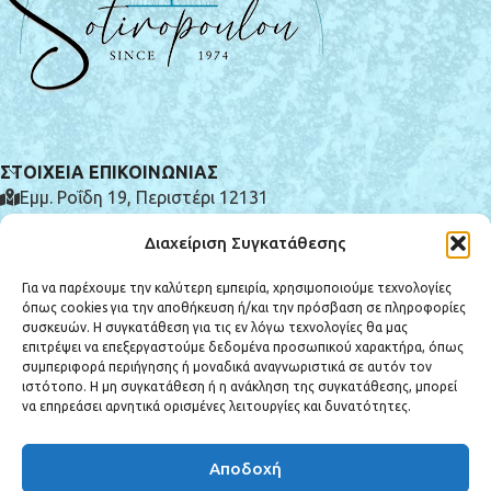
ΣΤΟΙΧΕΙΑ ΕΠΙΚΟΙΝΩΝΙΑΣ
Εμμ. Ροΐδη 19, Περιστέρι 12131
(+30) 210 575 0185
Διαχείριση Συγκατάθεσης
info@e-syntrivania.gr
Για να παρέχουμε την καλύτερη εμπειρία, χρησιμοποιούμε τεχνολογίες
όπως cookies για την αποθήκευση ή/και την πρόσβαση σε πληροφορίες
συσκευών. Η συγκατάθεση για τις εν λόγω τεχνολογίες θα μας
επιτρέψει να επεξεργαστούμε δεδομένα προσωπικού χαρακτήρα, όπως
συμπεριφορά περιήγησης ή μοναδικά αναγνωριστικά σε αυτόν τον
ιστότοπο. Η μη συγκατάθεση ή η ανάκληση της συγκατάθεσης, μπορεί
ΚΑΤΗΓΟΡΙΕΣ ΠΡΟΪΟΝΤΩΝ
να επηρεάσει αρνητικά ορισμένες λειτουργίες και δυνατότητες.
ΕΞΥΠΗΡΕΤΗΣΗ ΠΕΛΑΤΩΝ
Αποδοχή
Copyright © 2025 e-syntrivania.gr - All rights reserved. Created by