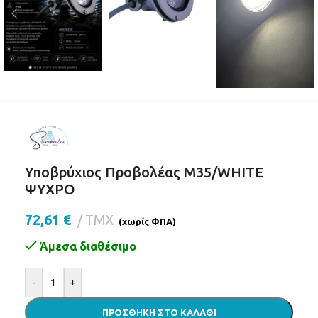
Υποβρύχιος Προβολέας Μ35/WHITE
ΨΥΧΡΟ
72,61
€
ΤΜΧ
(χωρίς ΦΠΑ)
Άμεσα διαθέσιμο
Alternative:
-
+
ΠΡΟΣΘΉΚΗ ΣΤΟ ΚΑΛΆΘΙ