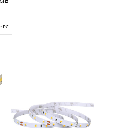
4GHz
re PC