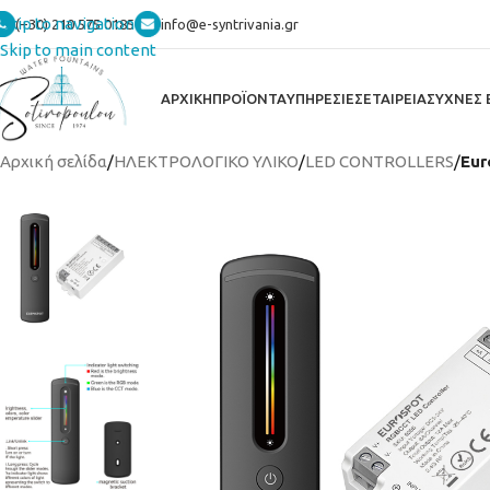
Skip to navigation
(+30) 210 575 0185
info@e-syntrivania.gr
Skip to main content
ΑΡΧΙΚΗ
ΠΡΟΪΟΝΤΑ
ΥΠΗΡΕΣΙΕΣ
ΕΤΑΙΡΕΙΑ
ΣΥΧΝΕΣ 
Αρχική σελίδα
/
ΗΛΕΚΤΡΟΛΟΓΙΚΟ ΥΛΙΚΟ
/
LED CONTROLLERS
/
Eur