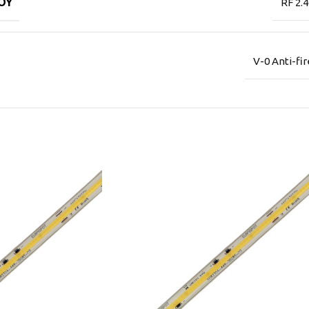
ΟΥ
RF 2.
V-0 Anti-fi