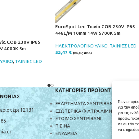
EuroSpot Led Ταινία COB 230V IP65
448L/M 10mm 14W 5700K 5m
νία COB 230V IP65
ΗΛΕΚΤΡΟΛΟΓΙΚΟ ΥΛΙΚΟ
,
ΤΑΙΝΙΕΣ LED
W 4000K 5m
53,47
€
(χωρίς ΦΠΑ)
ΥΛΙΚΟ
,
ΤΑΙΝΙΕΣ LED
ΚΑΤΗΓΟΡΙΕΣ ΠΡΟΪΟΝΤΩΝ
ΙΝΩΝΙΑΣ
Για να παρέ
ΕΞΑΡΤΗΜΑΤΑ ΣΥΝΤΡΙΒΑΝΙΩΝ
για την απ
Περιστέρι 12131
ΕΣΩΤΕΡΙΚΑ ΦΙΛΤΡΑ ΛΙΜΝΗΣ
για τις εν 
ΕΤΟΙΜΟ ΣΥΝΤΡΙΒΑΝΙ
προσωπικού
185
σε αυτόν το
ΠΙΣΙΝΑ
να επηρεάσε
ia.gr
ΕΝΥΔΡΕΙΑ