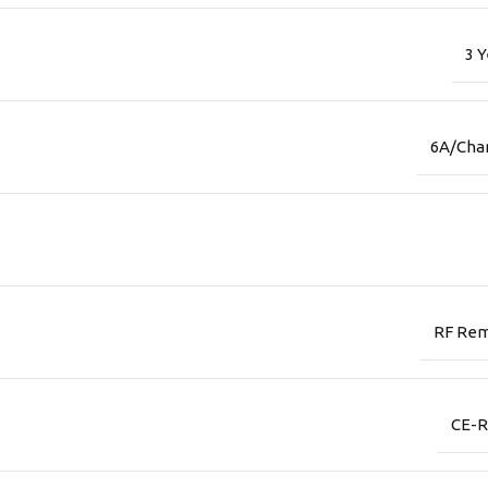
3 Y
6A/Cha
RF Re
CE-