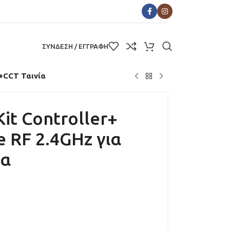
ΣΥΝΔΕΣΗ / ΕΓΓΡΑΦΗ
B+CCT Ταινία
it Controller+
 RF 2.4GHz για
ία