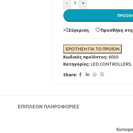
Alternative:
-
+
ΠΡΟΣΘΉ
Σύγκριση
Προσθήκη στη
ΕΡΩΤΗΣΗ ΓΙΑ ΤΟ ΠΡΟΪΟΝ
Κωδικός προϊόντος:
6050
Κατηγορίες:
LED CONTROLLERS
,
ΦΩΤΙΣΜΟΣ ΣΥΝΤΡΙΒΑΝΙΩΝ
Share:
ΑΚΡΟΦΥΣΙΑ ΣΥΝΤΡΙΒΑΝΙΩΝ
ΦΙΛΤΡΑΝΣΗ ΣΥΝΤΡΙΒΑΝΙΩΝ
ΔΙΑΒΑΣΤΕ ΠΕΡΙΣΣΟΤΕ
ΧΡΩΜΑΤΑ ΓΙΑ ΣΥΝΤΡΙΒΑΝΙ
ΕΠΙΠΛΈΟΝ ΠΛΗΡΟΦΟΡΊΕΣ
ΜΟΝΩΤΙΚΑ ΓΙΑ ΣΥΝΤΡΙΒΑΝΙ
Eurospo