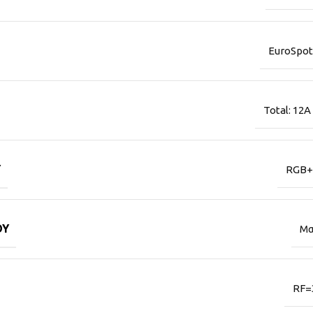
EuroSpot
Total: 12A
Ύ
RGB+
ΟΎ
Μα
RF=