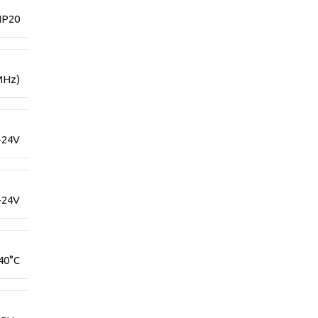
IP20
MHz)
-24V
-24V
40°C