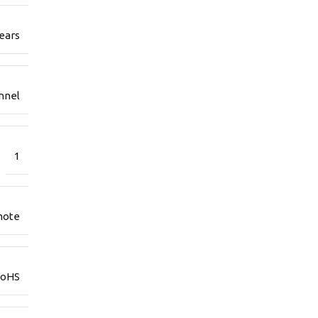
ears
nnel
1
mote
RoHS