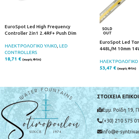
EuroSpot Led High Frequency
SOLD
Controller 2in1 2.4RF+ Push Dim
OUT
EuroSpot Led Ται
ΗΛΕΚΤΡΟΛΟΓΙΚΟ ΥΛΙΚΟ
,
LED
448L/M 10mm 14
CONTROLLERS
18,71
€
(χωρίς ΦΠΑ)
ΗΛΕΚΤΡΟΛΟΓΙΚΟ 
53,47
€
(χωρίς ΦΠΑ)
ΣΤΟΙΧΕΙΑ ΕΠΙΚΟ
Εμμ. Ροΐδη 19, 
(+30) 210 575 0
info@e-syntrivan