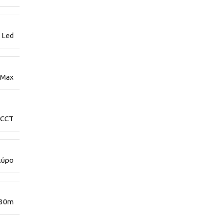
 Led
 Max
CCT
ύρο
30m