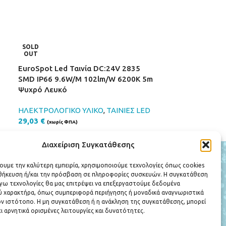
EuroSpot Led 
SOLD
12W/M 90lm/W
OUT
Λευκό
EuroSpot Led Ταινία DC:24V 2835
SMD IP66 9.6W/M 102lm/W 6200K 5m
ΗΛΕΚΤΡΟΛΟΓΙΚ
Ψυχρό Λευκό
15,97
€
(χωρίς ΦΠ
ΗΛΕΚΤΡΟΛΟΓΙΚΟ ΥΛΙΚΟ
,
ΤΑΙΝΙΕΣ LED
29,03
€
(χωρίς ΦΠΑ)
Διαχείριση Συγκατάθεσης
ΕΞΥΠΗΡΕΤΗΣΗ ΠΕΛΑΤΩΝ
χουμε την καλύτερη εμπειρία, χρησιμοποιούμε τεχνολογίες όπως cookies
Ο Λογαριασμός μου
οθήκευση ή/και την πρόσβαση σε πληροφορίες συσκευών. Η συγκατάθεση
Πολιτική Επιστροφών
λόγω τεχνολογίες θα μας επιτρέψει να επεξεργαστούμε δεδομένα
Όροι Χρήσης
 χαρακτήρα, όπως συμπεριφορά περιήγησης ή μοναδικά αναγνωριστικά
ν ιστότοπο. Η μη συγκατάθεση ή η ανάκληση της συγκατάθεσης, μπορεί
Πολιτική Απορρήτου
ι αρνητικά ορισμένες λειτουργίες και δυνατότητες.
Τρόποι Πληρωμής