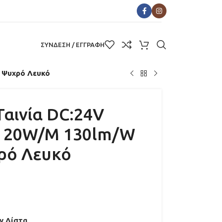
ΣΥΝΔΕΣΗ / ΕΓΓΡΑΦΗ
m Ψυχρό Λευκό
Ταινία DC:24V
6 20W/M 130lm/W
ρό Λευκό
ν Λίστα