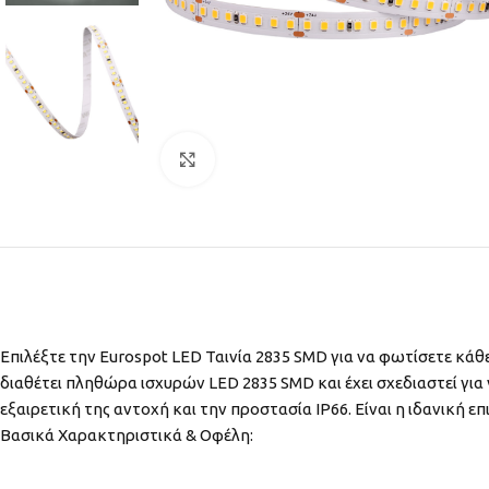
Click to enlarge
ΑΝΤΛΙΕΣ ΣΥΝΤΡΙΒΑΝΙΩΝ
ΑΝΤΛΙΕΣ ΠΛΑΣΤΙΚΕΣ
ΑΝΤΛΙΕΣ ΥΠΟΒΡΥΧΙΕΣ
ΑΝΟΞΕΙΔΩΤΕΣ
Επιλέξτε την Eurospot LED Ταινία 2835 SMD για να φωτίσετε κάθ
ΑΝΤΛΙΕΣ ΕΠΙΦΑΝΕΙΑΣ
διαθέτει πληθώρα ισχυρών LED 2835 SMD και έχει σχεδιαστεί για
ΔΕΞΑΜΕΝΕΣ
εξαιρετική της αντοχή και την προστασία IP66. Είναι η ιδανική 
ΣΥΝΤΡΙΒΑΝΙΩΝ – ΛΙΜΝΩΝ
Βασικά Χαρακτηριστικά & Οφέλη: