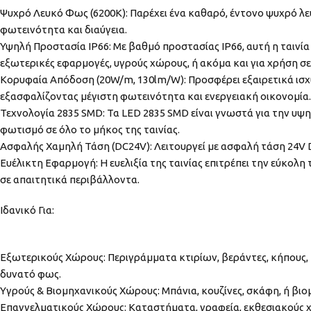
Ψυχρό Λευκό Φως (6200K): Παρέχει ένα καθαρό, έντονο ψυχρό λευ
φωτεινότητα και διαύγεια.
Υψηλή Προστασία IP66: Με βαθμό προστασίας IP66, αυτή η ταινία
εξωτερικές εφαρμογές, υγρούς χώρους, ή ακόμα και για χρήση σ
Κορυφαία Απόδοση (20W/m, 130lm/W): Προσφέρει εξαιρετικά ισ
εξασφαλίζοντας μέγιστη φωτεινότητα και ενεργειακή οικονομία.
Τεχνολογία 2835 SMD: Τα LED 2835 SMD είναι γνωστά για την υψ
φωτισμό σε όλο το μήκος της ταινίας.
Ασφαλής Χαμηλή Τάση (DC24V): Λειτουργεί με ασφαλή τάση 24V 
Ευέλικτη Εφαρμογή: Η ευελιξία της ταινίας επιτρέπει την εύκο
σε απαιτητικά περιβάλλοντα.
Ιδανικό Για:
Εξωτερικούς Χώρους: Περιγράμματα κτιρίων, βεράντες, κήπους, π
δυνατό φως.
Υγρούς & Βιομηχανικούς Χώρους: Μπάνια, κουζίνες, σκάφη, ή βι
Επαγγελματικούς Χώρους: Καταστήματα, γραφεία, εκθεσιακούς χ