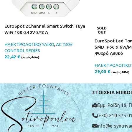
EuroSpot 2Channel Smart Switch Tuya
SOLD
WiFi 100-240V 2*8 A
OUT
EuroSpot Led Ται
ΗΛΕΚΤΡΟΛΟΓΙΚΟ ΥΛΙΚΟ
,
AC 230V
SMD IP66 9.6W/M
CONTROL SERIES
Ψυχρό Λευκό
22,42
€
(χωρίς ΦΠΑ)
ΗΛΕΚΤΡΟΛΟΓΙΚΟ 
29,03
€
(χωρίς ΦΠΑ)
ΣΤΟΙΧΕΙΑ ΕΠΙΚΟ
Εμμ. Ροΐδη 19, 
(+30) 210 575 0
info@e-syntrivan