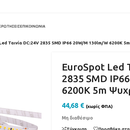
ΕΡΩΤΗΣΕΙΣ
ΕΠΙΚΟΙΝΩΝΙΑ
Led Ταινία DC:24V 2835 SMD IP66 20W/M 130lm/W 6200K 5
EuroSpot Led 
2835 SMD IP6
6200K 5m Ψυχ
44,68
€
(χωρίς ΦΠΑ)
Μη διαθέσιμο
Σύγκριση
Προσθήκη στη