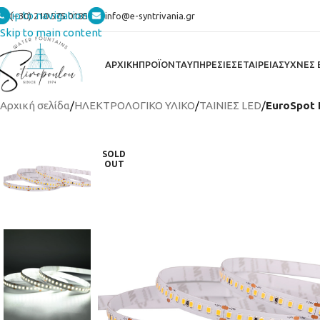
Skip to navigation
(+30) 210 575 0185
info@e-syntrivania.gr
Skip to main content
ΑΡΧΙΚΗ
ΠΡΟΪΟΝΤΑ
ΥΠΗΡΕΣΙΕΣ
ΕΤΑΙΡΕΙΑ
ΣΥΧΝΕΣ 
Αρχική σελίδα
/
ΗΛΕΚΤΡΟΛΟΓΙΚΟ ΥΛΙΚΟ
/
ΤΑΙΝΙΕΣ LED
/
EuroSpot 
SOLD
OUT