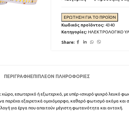
ΕΡΩΤΗΣΗ ΓΙΑ ΤΟ ΠΡΟΪΟΝ
Κωδικός προϊόντος:
4340
Κατηγορίες:
ΗΛΕΚΤΡΟΛΟΓΙΚΟ ΥΛ
Share:
ΦΩΤΙΣΜΟΣ ΣΥΝΤΡΙΒΑΝΙΩΝ
ΑΚΡΟΦΥΣΙΑ ΣΥΝΤΡΙΒΑΝΙΩΝ
ΠΕΡΙΓΡΑΦΉ
ΕΠΙΠΛΈΟΝ ΠΛΗΡΟΦΟΡΊΕΣ
ΦΙΛΤΡΑΝΣΗ ΣΥΝΤΡΙΒΑΝΙΩΝ
ΔΙΑΒΑΣΤΕ ΠΕΡΙΣΣΟΤΕ
ε χώρο, εσωτερικό ή εξωτερικό, με υπέρ-ισχυρό ψυχρό λευκό φως
ΧΡΩΜΑΤΑ ΓΙΑ ΣΥΝΤΡΙΒΑΝΙ
 να παρέχει εξαιρετικά ομοιόμορφο, καθαρό φωτισμό ακόμα και σ
ΜΟΝΩΤΙΚΑ ΓΙΑ ΣΥΝΤΡΙΒΑΝΙ
επιλογή για έργα που απαιτούν μέγιστη φωτεινότητα και αντοχή.