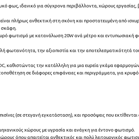
κό φως, ιδανικό για σύγχρονα περιβάλλοντα, χώρους εργασίας, β
 είναι πλήρως ανθεκτική στη σκόνη και προστατευμένη από ισχυρο
ε σκάφη.
χυρό φωτισμό με κατανάλωση 20W ανά μέτρο και εντυπωσιακή φ
ηλή φωτεινότητα, την αξιοπιστία και την αποτελεσματικότητά τ
DC, καθιστώντας την κατάλληλη για μια ευρεία γκάμα εφαρμογώ
λη τοποθέτηση σε διάφορες επιφάνειες και περιγράμματα, για κρ
ισίνες (σε στεγανή εγκατάσταση), και προσόψεις που εκτίθενται 
ομηχανικούς χώρους με υγρασία και ανάγκη για έντονο φωτισμό.
ώρους όπου απαιτείται ανθεκτικός και πολύ λειτουργικός φωτισ