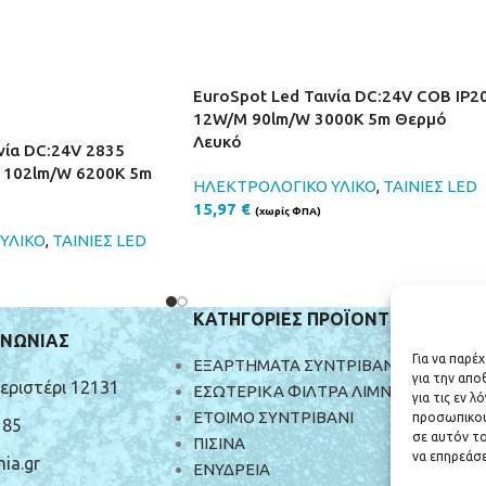
EuroSpot Led Ταινία DC:24V COB IP2
12W/M 90lm/W 3000K 5m Θερμό
Λευκό
νία DC:24V 2835
 102lm/W 6200K 5m
ΗΛΕΚΤΡΟΛΟΓΙΚΟ ΥΛΙΚΟ
,
ΤΑΙΝΙΕΣ LED
15,97
€
(χωρίς ΦΠΑ)
ΥΛΙΚΟ
,
ΤΑΙΝΙΕΣ LED
ΚΑΤΗΓΟΡΙΕΣ ΠΡΟΪΟΝΤΩΝ
ΙΝΩΝΙΑΣ
Για να παρέ
ΕΞΑΡΤΗΜΑΤΑ ΣΥΝΤΡΙΒΑΝΙΩΝ
για την απ
Περιστέρι 12131
ΕΣΩΤΕΡΙΚΑ ΦΙΛΤΡΑ ΛΙΜΝΗΣ
για τις εν 
ΕΤΟΙΜΟ ΣΥΝΤΡΙΒΑΝΙ
προσωπικού
185
σε αυτόν το
ΠΙΣΙΝΑ
να επηρεάσε
ia.gr
ΕΝΥΔΡΕΙΑ