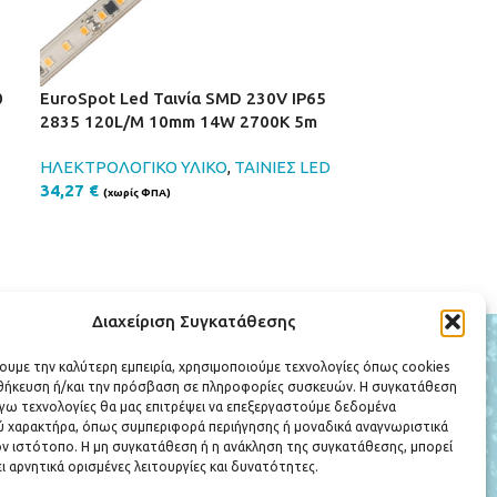
0
EuroSpot Led Ταινία SMD 230V IP65
Eurospot Στεγ
2835 120L/M 10mm 14W 2700K 5m
Led Αλουμινίο
ΗΛΕΚΤΡΟΛΟΓΙΚΟ ΥΛΙΚΟ
,
ΤΑΙΝΙΕΣ LED
ΗΛΕΚΤΡΟΛΟΓΙΚ
34,27
€
ΤΡΟΦΟΔΟΤΙΚ
(χωρίς ΦΠΑ)
39,69
€
(χωρίς ΦΠ
Διαχείριση Συγκατάθεσης
ΕΞΥΠΗΡΕΤΗΣΗ ΠΕΛΑΤΩΝ
χουμε την καλύτερη εμπειρία, χρησιμοποιούμε τεχνολογίες όπως cookies
Ο Λογαριασμός μου
οθήκευση ή/και την πρόσβαση σε πληροφορίες συσκευών. Η συγκατάθεση
Πολιτική Επιστροφών
λόγω τεχνολογίες θα μας επιτρέψει να επεξεργαστούμε δεδομένα
Όροι Χρήσης
 χαρακτήρα, όπως συμπεριφορά περιήγησης ή μοναδικά αναγνωριστικά
ν ιστότοπο. Η μη συγκατάθεση ή η ανάκληση της συγκατάθεσης, μπορεί
Πολιτική Απορρήτου
ι αρνητικά ορισμένες λειτουργίες και δυνατότητες.
Τρόποι Πληρωμής