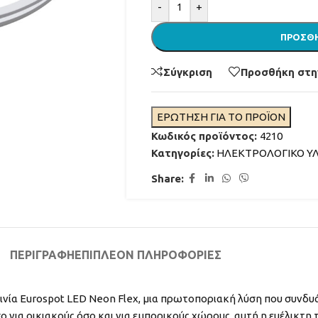
Alternative:
-
+
ΠΡΟΣΘΉ
Σύγκριση
Προσθήκη στη
ΕΡΩΤΗΣΗ ΓΙΑ ΤΟ ΠΡΟΪΟΝ
Κωδικός προϊόντος:
4210
Κατηγορίες:
ΗΛΕΚΤΡΟΛΟΓΙΚΟ ΥΛ
ΦΩΤΙΣΜΟΣ ΣΥΝΤΡΙΒΑΝΙΩΝ
Share:
ΑΚΡΟΦΥΣΙΑ ΣΥΝΤΡΙΒΑΝΙΩΝ
ΦΙΛΤΡΑΝΣΗ ΣΥΝΤΡΙΒΑΝΙΩΝ
ΔΙΑΒΑΣΤΕ ΠΕΡΙΣΣΟΤΕ
ΧΡΩΜΑΤΑ ΓΙΑ ΣΥΝΤΡΙΒΑΝΙ
ΠΕΡΙΓΡΑΦΉ
ΕΠΙΠΛΈΟΝ ΠΛΗΡΟΦΟΡΊΕΣ
ΜΟΝΩΤΙΚΑ ΓΙΑ ΣΥΝΤΡΙΒΑΝΙ
νία Eurospot LED Neon Flex, μια πρωτοποριακή λύση που συνδυά
ο για οικιακούς όσο και για εμπορικούς χώρους, αυτή η ευέλικτη