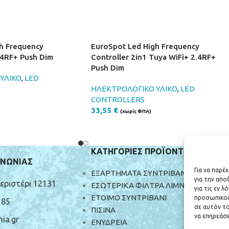
h Frequency
EuroSpot Led High Frequency
.4RF+ Push Dim
Controller 2in1 Tuya WiFi+ 2.4RF+
Push Dim
ΥΛΙΚΟ
,
LED
ΗΛΕΚΤΡΟΛΟΓΙΚΟ ΥΛΙΚΟ
,
LED
CONTROLLERS
33,55
€
(χωρίς ΦΠΑ)
ΚΑΤΗΓΟΡΙΕΣ ΠΡΟΪΟΝΤΩΝ
ΙΝΩΝΙΑΣ
Για να παρέ
ΕΞΑΡΤΗΜΑΤΑ ΣΥΝΤΡΙΒΑΝΙΩΝ
για την απ
Περιστέρι 12131
ΕΣΩΤΕΡΙΚΑ ΦΙΛΤΡΑ ΛΙΜΝΗΣ
για τις εν 
ΕΤΟΙΜΟ ΣΥΝΤΡΙΒΑΝΙ
προσωπικού
185
σε αυτόν το
ΠΙΣΙΝΑ
να επηρεάσε
ia.gr
ΕΝΥΔΡΕΙΑ