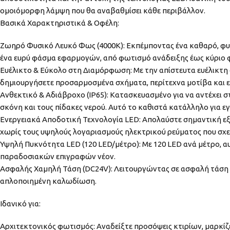
ομοιόμορφη λάμψη που θα αναβαθμίσει κάθε περιβάλλον.
Βασικά Χαρακτηριστικά & Οφέλη:
Ζωηρό Φυσικό Λευκό Φως (4000K): Εκπέμποντας ένα καθαρό, φυσι
ένα ευρύ φάσμα εφαρμογών, από φωτισμό ανάδειξης έως κύριο 
Ευέλικτο & Εύκολο στη Διαμόρφωση: Με την απίστευτα ευέλικτη σ
δημιουργήσετε προσαρμοσμένα σχήματα, περίτεχνα μοτίβα και 
Ανθεκτικό & Αδιάβροχο (IP65): Κατασκευασμένο για να αντέχει σ
σκόνη και τους πίδακες νερού. Αυτό το καθιστά κατάλληλο για ε
Ενεργειακά Αποδοτική Τεχνολογία LED: Απολαύστε σημαντική ε
χωρίς τους υψηλούς λογαριασμούς ηλεκτρικού ρεύματος που σχετ
Υψηλή Πυκνότητα LED (120 LED/μέτρο): Με 120 LED ανά μέτρο, α
παραδοσιακών επιγραφών νέον.
Ασφαλής Χαμηλή Τάση (DC24V): Λειτουργώντας σε ασφαλή τάση 24
απλοποιημένη καλωδίωση.
Ιδανικό για:
Αρχιτεκτονικός φωτισμός: Αναδείξτε προσόψεις κτιρίων, μαρκίζε