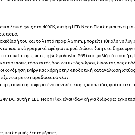
κό λευκό φως στα 4000K, αυτή η LED Neon Flex δημιουργεί μια 
φωτισμό.
χεδίασή του και το λεπτό προφίλ 5mm, μπορείτε εύκολα να λυγίσ
εντυπωσιακά γραμμικά εφέ φωτισμού. Δώστε ζωή στα δημιουργικ
τα στοιχεία της φύσης, η βαθμολογία IP65 διασφαλίζει ότι αυτή 
γκαταστάσεις τόσο εντός όσο και εκτός χώρου, δίνοντάς σας από
ξοικονόμηση ενέργειας χάρη στην αποδοτική κατανάλωση ισχύο
ίζονται με το παραδοσιακό νέον.
υτή η ταινία προσφέρει ένα συνεχές, χωρίς κουκκίδες φωτιστικό
V DC, αυτή η LED Neon Flex είναι ιδανική για διάφορες εγκατα
ς και δομικές λεπτομέρειες.