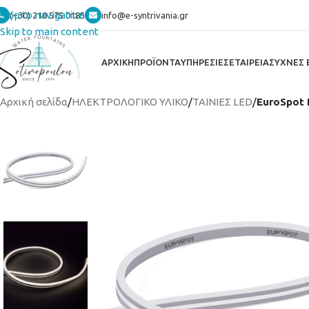
Skip to navigation
(+30) 210 575 0185
info@e-syntrivania.gr
Skip to main content
ΑΡΧΙΚΗ
ΠΡΟΪΟΝΤΑ
ΥΠΗΡΕΣΙΕΣ
ΕΤΑΙΡΕΙΑ
ΣΥΧΝΕΣ 
Αρχική σελίδα
/
ΗΛΕΚΤΡΟΛΟΓΙΚΟ ΥΛΙΚΟ
/
ΤΑΙΝΙΕΣ LED
/
EuroSpot 