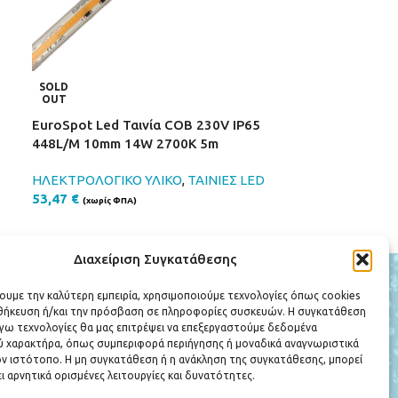
SOLD
SOLD
OUT
OUT
EuroSpot Led Ταινία COB 230V IP65
EuroSpot Led 
448L/M 10mm 14W 2700K 5m
448L/M 10mm 
ΗΛΕΚΤΡΟΛΟΓΙΚΟ ΥΛΙΚΟ
,
ΤΑΙΝΙΕΣ LED
ΗΛΕΚΤΡΟΛΟΓΙΚ
53,47
€
53,47
€
(χωρίς ΦΠΑ)
(χωρίς ΦΠ
Διαχείριση Συγκατάθεσης
ΕΞΥΠΗΡΕΤΗΣΗ ΠΕΛΑΤΩΝ
χουμε την καλύτερη εμπειρία, χρησιμοποιούμε τεχνολογίες όπως cookies
Ο Λογαριασμός μου
οθήκευση ή/και την πρόσβαση σε πληροφορίες συσκευών. Η συγκατάθεση
Πολιτική Επιστροφών
λόγω τεχνολογίες θα μας επιτρέψει να επεξεργαστούμε δεδομένα
Όροι Χρήσης
 χαρακτήρα, όπως συμπεριφορά περιήγησης ή μοναδικά αναγνωριστικά
ν ιστότοπο. Η μη συγκατάθεση ή η ανάκληση της συγκατάθεσης, μπορεί
Πολιτική Απορρήτου
ι αρνητικά ορισμένες λειτουργίες και δυνατότητες.
Τρόποι Πληρωμής