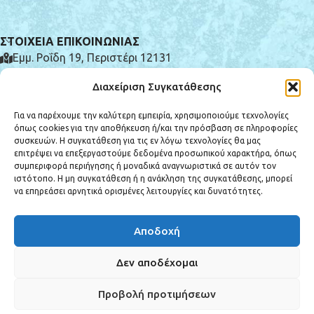
ΣΤΟΙΧΕΙΑ ΕΠΙΚΟΙΝΩΝΙΑΣ
Εμμ. Ροΐδη 19, Περιστέρι 12131
(+30) 210 575 0185
Διαχείριση Συγκατάθεσης
info@e-syntrivania.gr
Για να παρέχουμε την καλύτερη εμπειρία, χρησιμοποιούμε τεχνολογίες
όπως cookies για την αποθήκευση ή/και την πρόσβαση σε πληροφορίες
συσκευών. Η συγκατάθεση για τις εν λόγω τεχνολογίες θα μας
επιτρέψει να επεξεργαστούμε δεδομένα προσωπικού χαρακτήρα, όπως
συμπεριφορά περιήγησης ή μοναδικά αναγνωριστικά σε αυτόν τον
ιστότοπο. Η μη συγκατάθεση ή η ανάκληση της συγκατάθεσης, μπορεί
ΚΑΤΗΓΟΡΙΕΣ ΠΡΟΪΟΝΤΩΝ
να επηρεάσει αρνητικά ορισμένες λειτουργίες και δυνατότητες.
ΕΞΥΠΗΡΕΤΗΣΗ ΠΕΛΑΤΩΝ
Αποδοχή
Copyright © 2025 e-syntrivania.gr - All rights reserved. Created by
Vrisko.gr
Δεν αποδέχομαι
Προβολή προτιμήσεων