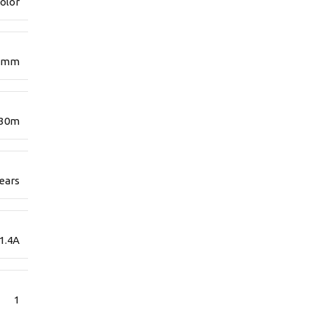
Color
8 mm
 30m
ears
1.4A
1