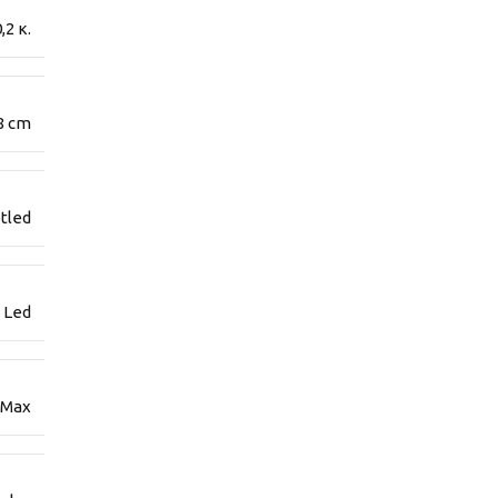
,2 κ.
8 cm
tled
 Led
 Max