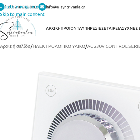
Skip to navigation
(+30) 210 575 0185
info@e-syntrivania.gr
Skip to main content
ΑΡΧΙΚΗ
ΠΡΟΪΟΝΤΑ
ΥΠΗΡΕΣΙΕΣ
ΕΤΑΙΡΕΙΑ
ΣΥΧΝΕΣ 
Αρχική σελίδα
/
ΗΛΕΚΤΡΟΛΟΓΙΚΟ ΥΛΙΚΟ
/
AC 230V CONTROL SERI