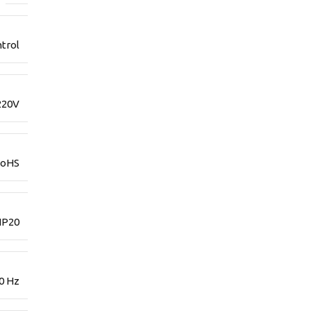
trol
220V
RoHS
IP20
0 Hz