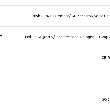
Push Dim/ RF Remote/ APP control/ Voice Con
TT
Led: 200W@220V/ Incandescent- Halogen: 308W@
CE-
50-6