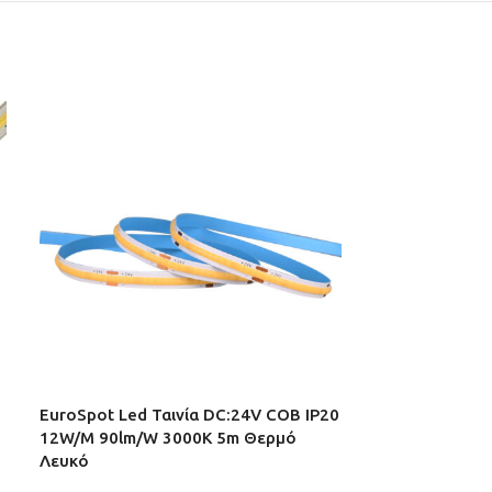
EuroSpot Led Ταινία DC:24V COB IP20
EuroSpot Led 
12W/M 90lm/W 3000K 5m Θερμό
2835 120L/M 
Λευκό
ΗΛΕΚΤΡΟΛΟΓΙΚ