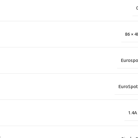
0
86 × 4
Eurospo
EuroSpot
1.4A