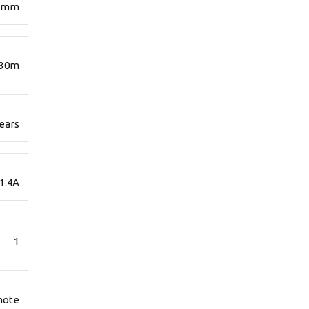
4 mm
 30m
ears
1.4A
1
mote