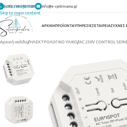
Skip to navigation
(+30) 210 575 0185
info@e-syntrivania.gr
Skip to main content
ΑΡΧΙΚΗ
ΠΡΟΪΟΝΤΑ
ΥΠΗΡΕΣΙΕΣ
ΕΤΑΙΡΕΙΑ
ΣΥΧΝΕΣ 
Αρχική σελίδα
/
ΗΛΕΚΤΡΟΛΟΓΙΚΟ ΥΛΙΚΟ
/
AC 230V CONTROL SERI