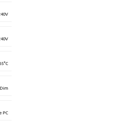
240V
240V
65°C
 Dim
re PC