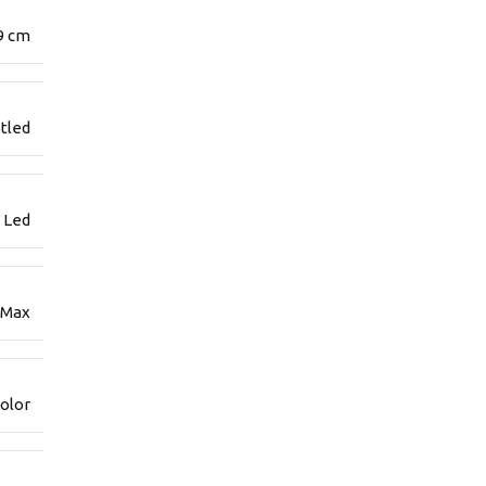
9 cm
tled
 Led
 Max
Color