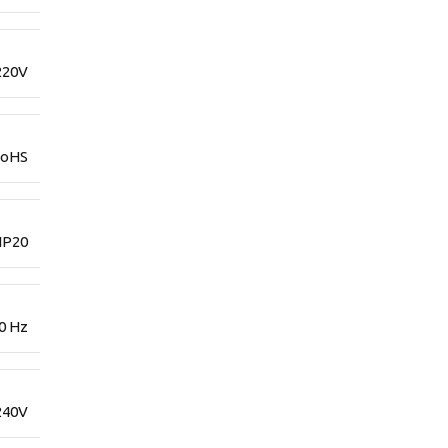
220V
RoHS
IP20
0 Hz
240V