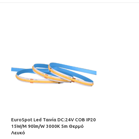
EuroSpot Led Ταινία DC:24V COB IP20
EuroSpot Led 
15W/M 90lm/W 3000K 5m Θερμό
2835 120L/M 
Λευκό
ΗΛΕΚΤΡΟΛΟΓΙΚ