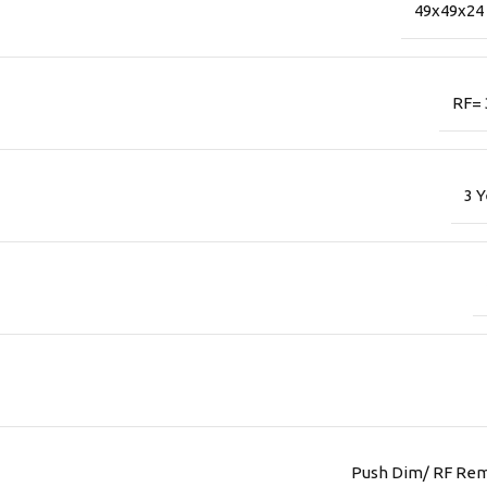
49x49x2
RF=
3 Y
Push Dim/ RF Re