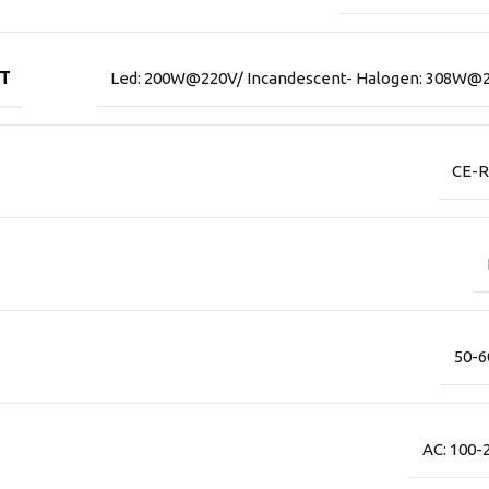
TT
Led: 200W@220V/ Incandescent- Halogen: 308W@
CE-
50-6
AC: 100-