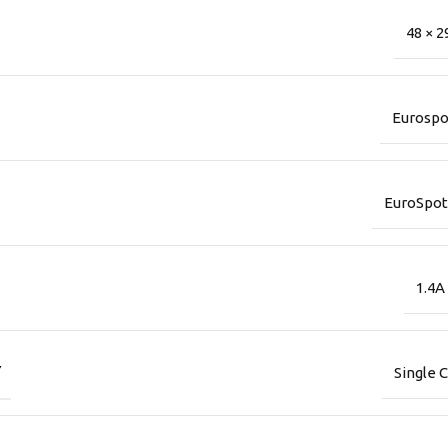
48 × 2
Eurospo
EuroSpot
1.4A
Ύ
Single 