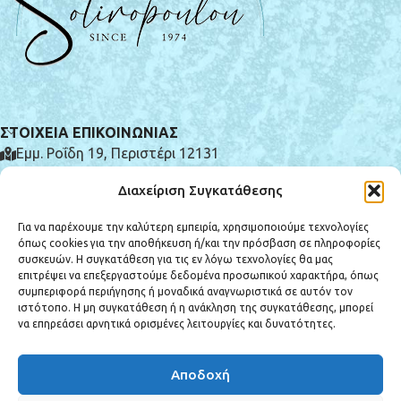
ΣΤΟΙΧΕΙΑ ΕΠΙΚΟΙΝΩΝΙΑΣ
Εμμ. Ροΐδη 19, Περιστέρι 12131
(+30) 210 575 0185
Διαχείριση Συγκατάθεσης
info@e-syntrivania.gr
Για να παρέχουμε την καλύτερη εμπειρία, χρησιμοποιούμε τεχνολογίες
όπως cookies για την αποθήκευση ή/και την πρόσβαση σε πληροφορίες
συσκευών. Η συγκατάθεση για τις εν λόγω τεχνολογίες θα μας
επιτρέψει να επεξεργαστούμε δεδομένα προσωπικού χαρακτήρα, όπως
συμπεριφορά περιήγησης ή μοναδικά αναγνωριστικά σε αυτόν τον
ιστότοπο. Η μη συγκατάθεση ή η ανάκληση της συγκατάθεσης, μπορεί
ΚΑΤΗΓΟΡΙΕΣ ΠΡΟΪΟΝΤΩΝ
να επηρεάσει αρνητικά ορισμένες λειτουργίες και δυνατότητες.
ΕΞΥΠΗΡΕΤΗΣΗ ΠΕΛΑΤΩΝ
Αποδοχή
Copyright © 2025 e-syntrivania.gr - All rights reserved. Created by
Vrisko.gr