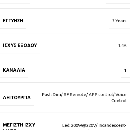
ΕΓΓΎΗΣΗ
3 Years
ΙΣΧΎΣ ΕΞΌΔΟΥ
1.4A
ΚΑΝΆΛΙΑ
1
Push Dim/ RF Remote/ APP control/ Voice
ΛΕΙΤΟΥΡΓΊΑ
Control
ΜΈΓΙΣΤΗ ΙΣΧΎ
Led: 200W@220V/ Incandescent-